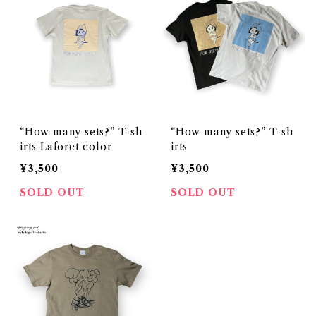
“How many sets?” T-sh
“How many sets?” T-sh
irts Laforet color
irts
¥3,500
¥3,500
SOLD OUT
SOLD OUT