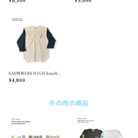
¥6,300
¥5,000
SAUNNERS HIGH baseball
T-shirts
¥4,800
その他の商品