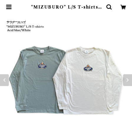
“MIZUBURO” L/S T-shirts |
サウナーズハイ【SAUNNERS HI
GH】