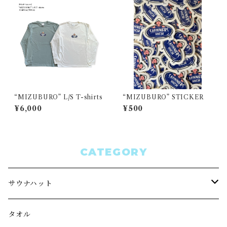
“MIZUBURO” L/S T-shirts
“MIZUBURO” STICKER
¥6,000
¥500
CATEGORY
サウナハット
“How many sets?”
タオル