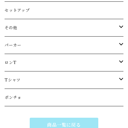
Logo sauna hat
セットアップ
IMABARI sauna hat
その他
Logo sauna hat color design
ボトルオープナー
パーカー
キーホルダー
“MIZUBURO”
ロンT
ステッカー
Vihta logo
“MIZUBURO”
Tシャツ
SAUNNERS HIGH logo
柄杓
サウナーズハイ
“MIZUBURO” kids
ポンチョ
“MIZUBURO”
ベースボールTシャツ
“How many sets?”
商品一覧に戻る