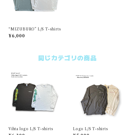
“MIZUBURO” L/S T-shirts
¥6,000
同じカテゴリの商品
Vihta logo L/S T-shirts
Logo L/S T-shirts