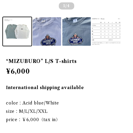
1
/4
“MIZUBURO” L/S T-shirts
¥6,000
International shipping available
color：Acid blue/White
size：M/L/XL/XXL
price：￥6,000（tax in）